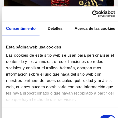
Consentimiento
Detalles
Acerca de las cookies
Compártelo:
Esta página web usa cookies
El Mirador Torre
Las cookies de este sitio web se usan para personalizar el
contenido y los anuncios, ofrecer funciones de redes
Glòries da la
sociales y analizar el tráfico. Además, compartimos
información sobre el uso que haga del sitio web con
bienvenida al Año
nuestros partners de redes sociales, publicidad y análisis
web, quienes pueden combinarla con otra información que
Nuevo Chino
les haya proporcionado o que hayan recopilado a partir del
uso que haya hecho de sus servicios.
febrero 9, 2026
El
Año Nuevo Chino
, también conocido como Fiesta
Selección