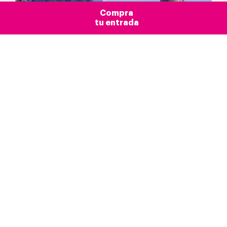
Compra
tu entrada
Blog >
Actualidad
Barcelona
Introducción
Más que un mirador