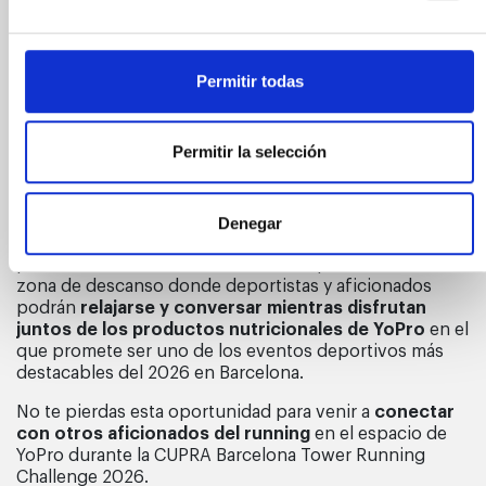
para compartir sus productos nutricionales para
deportistas y un espacio de encuentro para la
comunidad runner de Barcelona.
Permitir todas
El próximo
17 de enero de 2026
, la Torre Glòries
acogerá la primera prueba oficial del campeonato
mundial de Tower Running en Barcelona, donde
400
Permitir la selección
corredores de múltiples países
afrontarán el reto de
una carrera vertical nocturna a través de un ascenso de
686 escalones.
Denegar
YoPro
y su nutrición para deportistas
estarán
presentes en la Fan Zone del evento para ofrecer una
zona de descanso donde deportistas y aficionados
podrán
relajarse y conversar mientras disfrutan
juntos de los productos nutricionales de YoPro
en el
que promete ser uno de los eventos deportivos más
destacables del 2026 en Barcelona.
No te pierdas esta oportunidad para venir a
conectar
con otros aficionados del running
en el espacio de
YoPro durante la CUPRA Barcelona Tower Running
Challenge 2026.