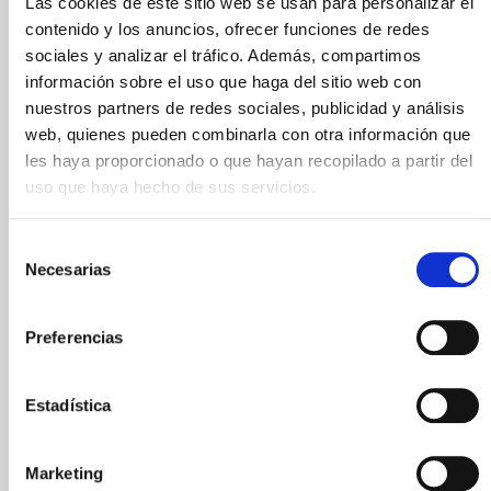
Las cookies de este sitio web se usan para personalizar el
Compártelo:
contenido y los anuncios, ofrecer funciones de redes
sociales y analizar el tráfico. Además, compartimos
información sobre el uso que haga del sitio web con
YoPro traerá su
nuestros partners de redes sociales, publicidad y análisis
web, quienes pueden combinarla con otra información que
nutrición para
les haya proporcionado o que hayan recopilado a partir del
uso que haya hecho de sus servicios.
deportistas a la
Selección
CUPRA Barcelona
Necesarias
de
consentimiento
Tower Running
Preferencias
Challenge 2026
Estadística
enero 14, 2026
YoPro
de Danone
se une a los patrocinadores de la
Marketing
CUPRA Barcelona Tower Running Challenge 2026