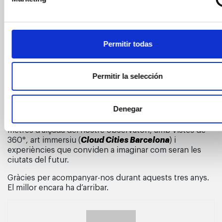
Permitir todas
Permitir la selección
Acollir aquesta cita mundial en el nostre
aniversari
és
molt més que una coincidència: és un reconeixement al
paper que ha assolit el Mirador en l’àmbit del turisme
urbà i cultural. Des del 2022, més de
300.000
Denegar
visitants
han redescobert Barcelona des dels 125
metres d’alçada del nostre observatori, amb vistes de
360°, art immersiu (
Cloud Cities Barcelona
) i
experiències que conviden a imaginar com seran les
ciutats del futur.
Gràcies per acompanyar-nos durant aquests tres anys.
El millor encara ha d’arribar.