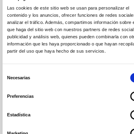
mirada des de les altures, sí, però també des de l’art, la
tecnologia i una connexió emocional amb la ciutat i el
Las cookies de este sitio web se usan para personalizar el
seu futur.
contenido y los anuncios, ofrecer funciones de redes sociale
analizar el tráfico. Además, compartimos información sobre 
I ho fem en un any molt especial. A més d’aquest
3r
que haga del sitio web con nuestros partners de redes social
aniversari
, també se celebren els
20 anys de la
inauguració de la Torre Glòries
, i al setembre serem la
publicidad y análisis web, quienes pueden combinarla con ot
seu de la
Convenció Anual de la
World Federation of
información que les haya proporcionado o que hayan recopil
Great Towers (WFGT)
: la trobada internacional que
partir del uso que haya hecho de sus servicios.
reunirà a Barcelona els responsables de torres tan
icòniques com la Torre Eiffel, l’Empire State Building,
The Shard o la Torre de Tòquio.
Selección
Necesarias
de
consentimiento
Preferencias
Estadística
Marketing