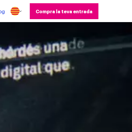
og
Compra la teva entrada