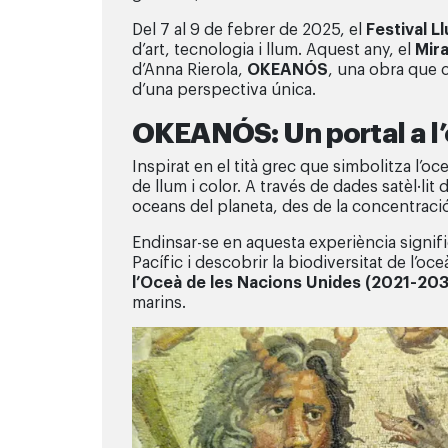
Del 7 al 9 de febrer de 2025, el
Festival 
d’art, tecnologia i llum. Aquest any, el
Mira
d’Anna Rierola,
OKEANÓS
, una obra que c
d’una perspectiva única.
OKEANÓS: Un portal a l’o
Inspirat en el tità grec que simbolitza l’
de llum i color. A través de dades satèl·lit
oceans del planeta, des de la concentració
Endinsar-se en aquesta experiència signific
Pacífic i descobrir la biodiversitat de l’oce
l’Oceà de les Nacions Unides (2021-20
marins.