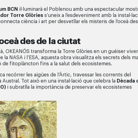
Llum BCN
il·luminarà el Poblenou amb una espectacular most
dor Torre Glòries
s’uneix a l’esdeveniment amb la instal·lac
onnecta ciència i art per desvetllar els misteris de l’oceà des
ceà des de la ciutat
oceà, OKEANÓS transforma la Torre Glòries en un guèiser vive
 de la NASA i l’ESA, aquesta obra visualitza els secrets dels ma
 de fitoplàncton fins a la salut dels ecosistemes.
a recórrer les aigües de l’Àrtic, travessar les corrents del
à Austral. Tot això en una instal·lació que celebra la
Dècada 
30)
i subratlla la importància de preservar els ecosistemes