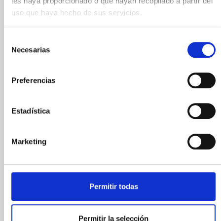
les haya proporcionado o que hayan recopilado a partir del
imatges més
uso que haya hecho de sus servicios.
espectaculars de la
Selección
Necesarias
de
CUPRA Barcelona
consentimiento
Tower Running
Preferencias
Challenge 2026
Estadística
gener 15, 2026
Marketing
GoPro
s’uneix als patrocinadors de la
CUPRA
Barcelona Tower Running Challenge 2026
per a
capturar els moments més intensos d’aquest
esdeveniment esportiu carregat d’adrenalina.
Permitir todas
El
17 de gener
, la Torre Glòries acull el primer
esdeveniment oficial de Tower Running Tour a
Barcelona organitzat per TWA, on 400 corredors de
Permitir la selección