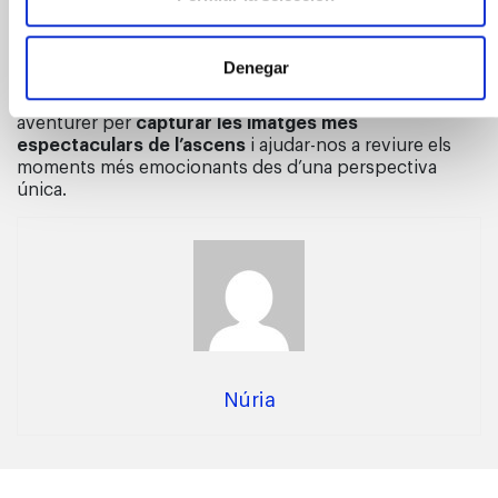
diferents països donaran el millor de si mateixos en una
cursa vertical de 34 pisos, puntuable per al campionat
mundial de Tower Running.
Denegar
GoPro
hi serà present amb el seu esperit esportista i
aventurer per
capturar les imatges més
espectaculars de l’ascens
i ajudar-nos a reviure els
moments més emocionants des d’una perspectiva
única.
Núria