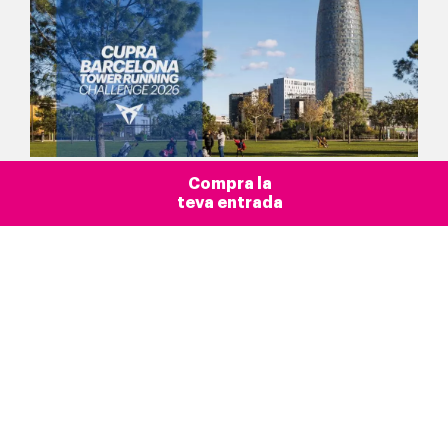
Compra la
teva entrada
Blog >
Actualitat
Barcelona
Introducció
Més que un mirador