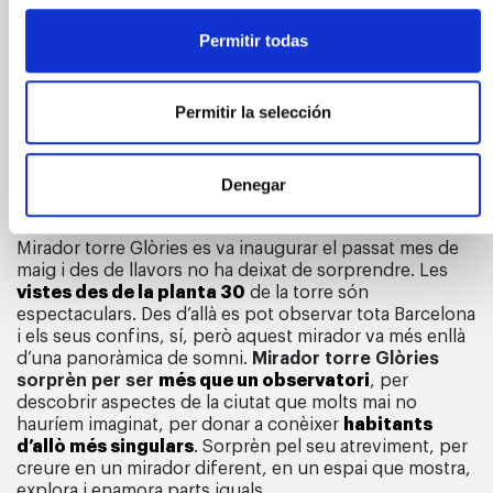
reconeixement que converteix aquest observatori tan
especial en
una de les set millors atraccions
Permitir todas
culturals que visitar a Espanya
. De fet, amb aquest
guardó de Tiqets
el nou mirador de Barcelona entra a
la llista de les millors experiències culturals del món
,
Permitir la selección
al costat del Duomo de Milà, el Rijksmuseum, el Louvre
d’Abu Dhabi o el castell de Windsor, entre altres llocs
cèlebres. Moltíssimes felicitats, Mirador torre Glòries!
Denegar
Molt més que un mirador
Mirador torre Glòries es va inaugurar el passat mes de
maig i des de llavors no ha deixat de sorprendre. Les
vistes des de la planta 30
de la torre són
espectaculars. Des d’allà es pot observar tota Barcelona
i els seus confins, sí, però aquest mirador va més enllà
d’una panoràmica de somni.
Mirador torre Glòries
sorprèn per ser
més que un observatori
, per
descobrir aspectes de la ciutat que molts mai no
hauríem imaginat, per donar a conèixer
habitants
d’allò més singulars
. Sorprèn pel seu atreviment, per
creure en un mirador diferent, en un espai que mostra,
explora i enamora parts iguals.