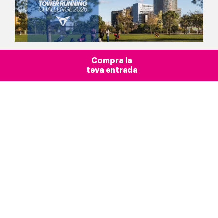
Compra la
teva entrada
Blog >
Actualitat
Barcelona
Introducció
Més que un mirador