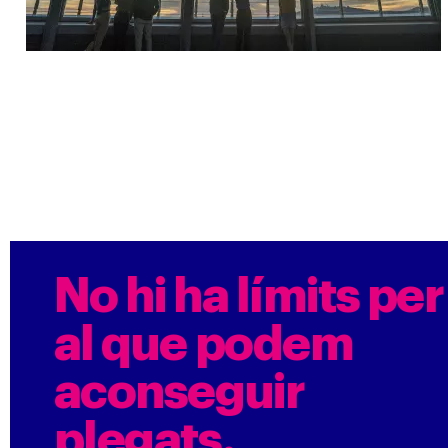
No hi ha límits per
al que podem
aconseguir
plegats.