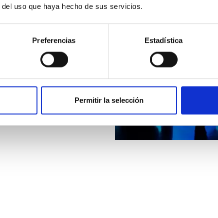
r del uso que haya hecho de sus servicios.
ica, la planta –1 de la Torre
uau, relaxant; i una de les
Preferencias
Estadística
amb projeccions de gran
oportunitat de crear moments
Permitir la selección