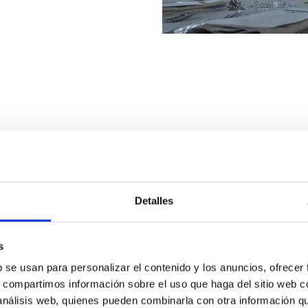
anta -1
Detalles
 la Sala Hipermirador
lectes. El seu ambient
s
nvinguda abans de pujar a la
b se usan para personalizar el contenido y los anuncios, ofrecer
s, compartimos información sobre el uso que haga del sitio web 
na és la primera parada de la
 análisis web, quienes pueden combinarla con otra información q
a qual es combinen art,