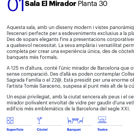
01
Sala El Mirador
Planta 30
Aquesta sala, amb un disseny modern i vistes panoràmiq
l’escenari perfecte per a esdeveniments exclusius a la pla
Des de sopars elegants fins a presentacions corporatives,
a qualsevol necessitat. La seva amplària i versatilitat pe
completa per crear una experiència única, des de còctels
banquets més formals.
A 125 m d’altura, conté l’únic mirador de Barcelona que o
sense comparació. Des d’allà es poden contemplar Collser
Sagrada Família o el 22@. Està presidit per una enorme ob
l’artista Tomás Saraceno, suspesa al punt més alt de la c
Un espai privilegiat, amb la ciutat sencera als peus i el ce
mirador polivalent envoltat de vidre per gaudir d’una vet
edificis més emblemàtics de la Barcelona del segle XXI.