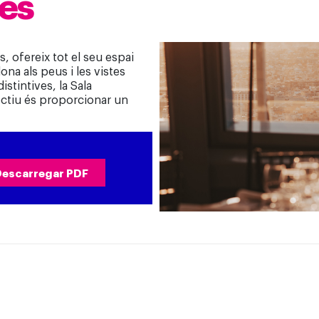
ies
s, ofereix tot el seu espai
na als peus i les vistes
tintives, la Sala
jectiu és proporcionar un
Descarregar PDF