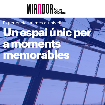
Experiències al més alt nivell
Un espai únic per
a moments
memorables