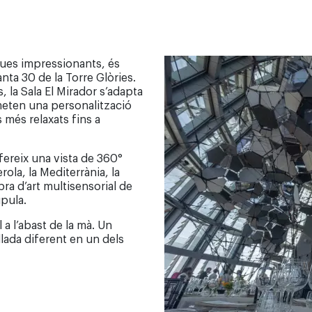
ues impressionants, és
nta 30 de la Torre Glòries.
 la Sala El Mirador s’adapta
rmeten una personalització
 més relaxats fins a
fereix una vista de 360°
ola, la Mediterrània, la
ra d’art multisensorial de
úpula.
l a l’abast de la mà. Un
llada diferent en un dels