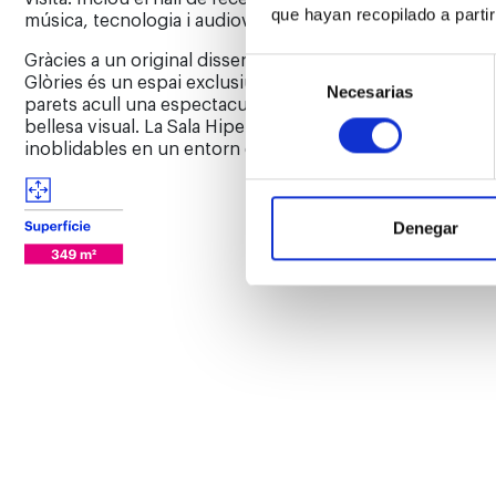
que hayan recopilado a parti
música, tecnologia i audiovisuals de gran format.
Gràcies a un original disseny arquitectònic de secció elípt
Selección
Glòries és un espai exclusiu i versàtil. La il·luminació és s
Necesarias
de
parets acull una espectacular pantalla de 27 m de llarg 
consentimiento
bellesa visual. La Sala Hipermirador Barcelona ofereix l’
inoblidables en un entorn exclusiu.
Denegar