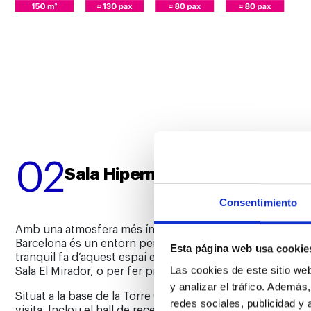
02
Sala Hipermirador Barcelona
Pl
Consentimiento
Amb una atmosfera més íntima i acollidora, a la planta –1,
Barcelona és un entorn perfecte per a esdeveniments se
Esta página web usa cookie
tranquil fa d’aquest espai el lloc ideal per a copes de be
Sala El Mirador, o per fer presentacions de productes.
Las cookies de este sitio we
y analizar el tráfico. Ademá
Situat a la base de la Torre Glòries, Hipermirador Barcelo
redes sociales, publicidad y
visita. Inclou el hall de recepció i la sala expositiva, en l