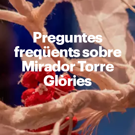
Preguntes
freqüents sobre
Mirador Torre
Glòries