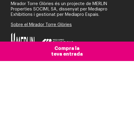
Mirador Torre Glòries és un projecte de
MERLIN
Properties SOCIMI, SA
, dissenyat per
Mediapro
Exhibitions
i gestionat per
Mediapro Espais
.
Sobre el Mirador Torre Glòries
Compra la
teva entrada
Proudly member of
Informació de contacte
Informació, reserves i suport en el procés de
compra:
help@miradortorreglories.com
i
+34 934 806
161
(de dilluns a diumenge, de 9 a 18 h)