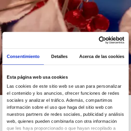
Consentimiento
Detalles
Acerca de las cookies
Esta página web usa cookies
Las cookies de este sitio web se usan para personalizar
el contenido y los anuncios, ofrecer funciones de redes
sociales y analizar el tráfico. Además, compartimos
información sobre el uso que haga del sitio web con
nuestros partners de redes sociales, publicidad y análisis
Quin és el millor horari per visitar el Mirador Torre
web, quienes pueden combinarla con otra información
Glòries?
que les haya proporcionado o que hayan recopilado a