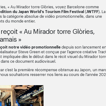
ries, « Au Mirador torre Glòries, voyez Barcelone comme
dition du Japan World’s Tourism Film Festival
(
JWTFF
). La
ans la catégorie absolue de vidéo promotionnelle, dans une
jets du monde entier.
 reçoit « Au Mirador torre Glòries,
amais »
eçoit notre vidéo promotionnelle
depuis son lancement e
réalisateur Steve Green et conçue par l’agence créative Trac
t impliquée dès le début dans le récit visuel du Mirador torr
on dans ce document audiovisuel.
r, car c’est la première récompense obtenue au Japon, un ma
nous souhaitons resserrer nos liens au cours de l’année 202