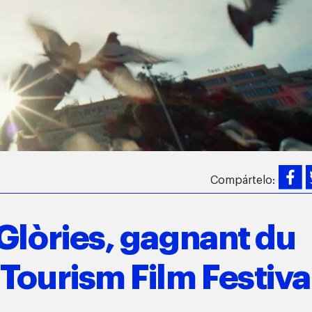
Compártelo:
Glòries, gagnant du
Tourism Film Festiva