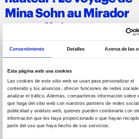
Mina Sohn au Mirador
torre Glòries
novembre 3, 2023
Consentimiento
Detalles
Acerca de las c
Comment
une
influenceuse
vit
-elle
sa
visite
au
Mirador
torre
Glòries
? La
talentueuse
youtubeuse
coréenne
Mina Sohn
nous
emmène
avec
elle
dans
son
voyage
à
travers
les
installations
du Mirador,
où
elle
découvre
Esta página web usa cookies
une
Barcelone
inédite,
comme
elle
l’exprime
dans
sa
Las cookies de este sitio web se usan para personalizar el
dernière
vidéo
sur YouTube.
contenido y los anuncios, ofrecer funciones de redes sociale
Le
parcours
de Mina Sohn
au
Mirador
analizar el tráfico. Además, compartimos información sobre 
torre
Glòries
que haga del sitio web con nuestros partners de redes social
publicidad y análisis web, quienes pueden combinarla con ot
L’influenceuse coréenne commence son voyage à
información que les haya proporcionado o que hayan recopil
l’extérieur de la Torre Glòries, pour s’émerveiller tout
d’abord devant l’emblématique bâtiment du skyline de
partir del uso que haya hecho de sus servicios.
Barcelone et apprécier l’architecture contemporaine de
l’artiste français, Jean Nouvel.