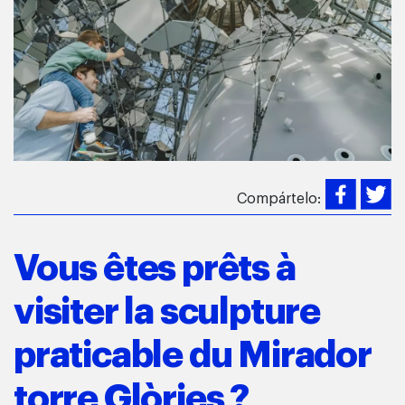
Compártelo:
Vous êtes prêts à
visiter la sculpture
praticable du Mirador
torre Glòries ?