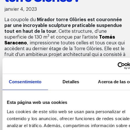
janvier 4, 2023
La coupole du
Mirador torre Glòries
est couronnée
par une incroyable sculpture praticable suspendue
tout en haut de la tour
. Cette structure, d’une
3
superficie de 130 m
et conçue par l’artiste
Tomás
Saraceno
, impressionne toutes celles et tous ceux qui
accèdent au dernier étage de la Torre Glòries. Elle est le
fruit d’un ambitieux projet architectural qui a consisté à
e
reconstruire entièrement le 30
étage pour y intégrer
une œuvre d’art invitant à une immersion dans l’espace.
Si vous aimez les hauteurs, nous vous invitons à vivre
cette expérience.
L’installation suspendue dans la
Consentimiento
Detalles
Acerca de las c
coupole de l’un des plus hauts édifices de Barcelone
vous offre un cocktail d’émotions, d’architecture et
de vues époustouflantes !
Vous allez laisser passer
Esta página web usa cookies
cette occasion ?
Las cookies de este sitio web se usan para personalizar el
Qu’est-ce qu’une sculpture praticable ?
contenido y los anuncios, ofrecer funciones de redes sociale
Une sculpture praticable est une proposition
analizar el tráfico. Además, compartimos información sobre 