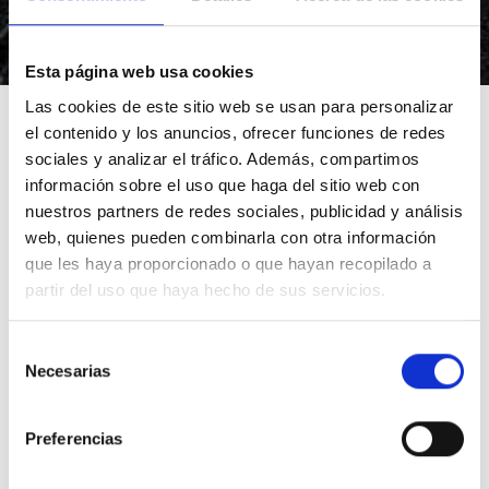
Esta página web usa cookies
Pour La Mercè, venez à
Las cookies de este sitio web se usan para personalizar
el contenido y los anuncios, ofrecer funciones de redes
la tour Mirador Glòries
sociales y analizar el tráfico. Además, compartimos
avec 50% de réduction
información sobre el uso que haga del sitio web con
nuestros partners de redes sociales, publicidad y análisis
!
web, quienes pueden combinarla con otra información
que les haya proporcionado o que hayan recopilado a
partir del uso que haya hecho de sus servicios.
Achetez des billets pour les 23, 24
Selección
et 25 septembre à partir du 14
Necesarias
de
septembre.
consentimiento
Preferencias
Chaque année, aux alentours du 24 septembre,
Barcelone se pare de ses plus beaux atours pour