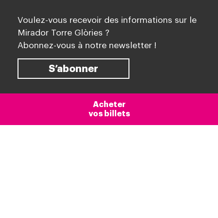
Voulez-vous recevoir des informations sur le
Mirador Torre Glòries ?
Abonnez-vous à notre newsletter !
S’abonner
Acheter
vos billets
À propos
Mirador Torre Glòries est un projet de
MERLIN
Properties SOCIMI, S. A.
conçu par
Mediapro
Exhibitions
et géré par
Mediapro Espais
.
À propos du Mirador Torre Glòries