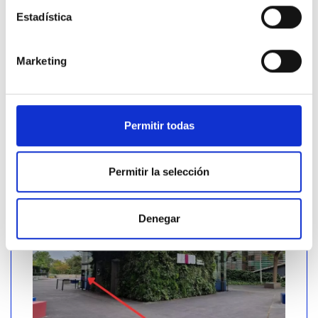
minutos antes del cierre.
Estadística
La entrada permite el acceso a Mirador Torre
Glòries en la fecha y hora que se especifica.
Marketing
La entrada debe conservarse durante toda la
visita y ser validada a la salida. Tras su
validación inicial, no será posible salir de
Mirador Torre Glòries para volver a entrar.
Permitir todas
El acceso al Mirador Torre Glòries se encuentra
en el
edificio de cristal
situado al lado de la
torre.
Permitir la selección
Denegar