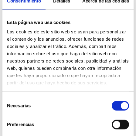
Consentimiento
Detalles
Acerca de las cookies
Del 1 de noviembre al 31 de marzo
De miércoles a lunes, de 10 a 18:30 h
Esta página web usa cookies
Días de cierre
Las cookies de este sitio web se usan para personalizar
el contenido y los anuncios, ofrecer funciones de redes
Mirador Torre Glòries permanecerá cerrado
sociales y analizar el tráfico. Además, compartimos
el 25 de Diciembre.
información sobre el uso que haga del sitio web con
Los días 24 y 31 de diciembre la apertura
nuestros partners de redes sociales, publicidad y análisis
se realizará de 10 a 15h.
web, quienes pueden combinarla con otra información
que les haya proporcionado o que hayan recopilado a
partir del uso que haya hecho de sus servicios.
Selección
Necesarias
de
Acceso/Entrada
consentimiento
El último acceso es 1 hora antes del cierre de
Preferencias
Mirador Torre Glòries. El desalojo se iniciará 30