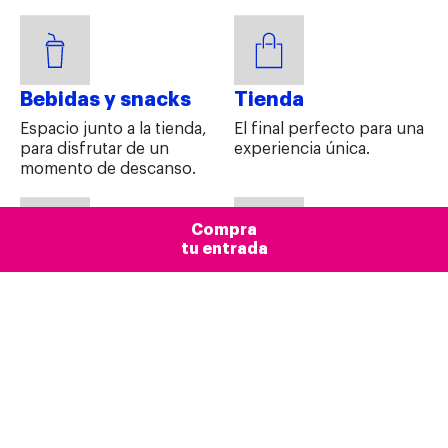
Bebidas y snacks
Tienda
Espacio junto a la tienda,
El final perfecto para una
para disfrutar de un
experiencia única.
momento de descanso.
Compra
tu entrada
Objetos perdidos
Consignas
Guardamos los objetos
Servicio de consignas
perdidos durante un mes.
que se activancon una
Pasado ese tiempo,se
moneda de 1€.
donan a causas sociales.
Dimensiones máximas:
55x35x20 cm.