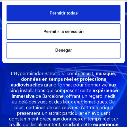
Permitir todas
Les espaces de
Permitir la selección
l’Hypermirador
Denegar
Barcelona
L’Hypermirador Barcelona combine
art, musique,
données en temps réel et projections
audiovisuelles
grand format pour donner vie aux
cinq installations qui composent cette
expérience
immersive
de Barcelone, offrant un regard inédit
au-delà des vues et des lieux emblématiques. De
plus, certaines de ces œuvres d’art numérique
présentent un attrait particulier en évoluant
constamment grâce aux données en temps réel sur
la ville qui les alimentent, rendant cette
expérience