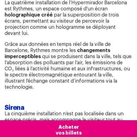
La quatrième installation de l’Hypermirador Barcelona
est Rythmes, un espace composé d’un écran
holographique créé
par la superposition de trois
écrans, permettant au visiteur de percevoir la
projection comme un hologramme se déployant
devant lui.
Grâce aux données en temps réel de la ville de
Barcelone, Rythmes montre les
changements
imperceptibles
qui se produisent dans la ville, tels que
l’absorption des polluants par l’air, les émissions de
CO₂ liées à l’activité humaine et aux infrastructures, ou
le spectre électromagnétique entourant la ville,
illustrant l’échange constant d’informations via la
technologie.
Sirena
La cinquième installation n’est pas localisée dans un
espace précis, mais accompagne le visiteur tout au
long du parcours :
sa musique
. La bande sonore de
Acheter
l’Hyperbelvédère Barcelone a été créée par
Maria Arnal
vos billets