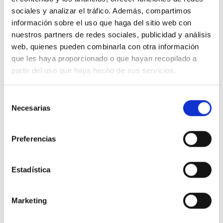
nous n’associons pas immédiatement à elle ou qui nous
sociales y analizar el tráfico. Además, compartimos
échappent à première vue.
Les animaux, la météo, les
información sobre el uso que haga del sitio web con
radiofréquences, les sons, les technologies…
Tous
nuestros partners de redes sociales, publicidad y análisis
sont les protagonistes de cette expérience immersive,
qui invite à comprendre leur impact et leur rôle
web, quienes pueden combinarla con otra información
fondamental, tant pour les villes que pour les
que les haya proporcionado o que hayan recopilado a
personnes qui y vivent.
partir del uso que haya hecho de sus servicios.
Selección
Necesarias
de
consentimiento
Preferencias
Estadística
Marketing