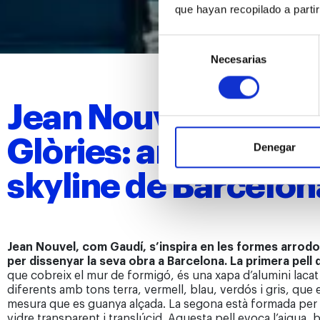
que hayan recopilado a parti
Selección
Necesarias
de
consentimiento
Jean Nouvel i la Tor
Glòries: arquitectur
Denegar
skyline de Barcelon
Jean Nouvel,
com Gaudí, s’inspira en les formes arrod
per dissenyar la seva obra a Barcelona. La primera pell 
que cobreix el mur de formigó, és una xapa d’alumini lacat
diferents amb tons terra, vermell, blau, verdós i gris, q
mesura que es guanya alçada. La segona està formada per 
vidre transparent i translúcid. Aquesta pell evoca l’aigua, bri