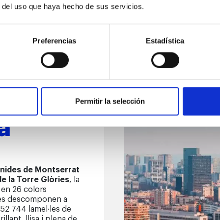
r del uso que haya hecho de sus servicios.
Preferencias
Estadística
re
a al
Permitir la selección
a
onides de Montserrat
de la Torre Glòries
, la
 en 26 colors
ue es descomponen a
52 744 lamel·les de
llant, llisa i plena de