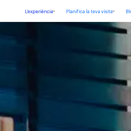
L’experiència
Planifica la teva visita
Bl