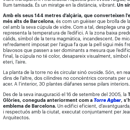
llum tamisada. És un miratge en la distància, vibrant.
Un sí
Amb els seus 144 metres d’alçària, que converteixen l’e
més alts de Barcelona
, és com un guèiser que brolla de la
cel amb la seva cúpula de vidre. Com a tal, desplega una 
representa la temperatura de l’edifici. A la zona baixa pre
càlids, símbol de la terra magmàtica, incandescent. De mic
refredament imposat per l’aigua fa que la pell sigui més f
blavosos que passen a ser dominants a mesura que l’edifici
final, la cúpula no té color, desapareix visualment, símbol 
eteri, l’aire.
La planta de la torre no és circular sinó ovoide. Són, en real
dins de l’altre, dos cilindres no concèntrics coronats per u
acer. A l’interior, 30 plantes diàfanes sense pilars interiors.
Des de la seva inauguració el 16 de setembre del 2005, la
Glòries,
coneguda anteriorment com a
Torre Agbar
,
s’
emblema de Barcelona.
Un edifici eficient, d’avantguarda
i respectuós amb la ciutat, executat conjuntament per Je
Arquitectos.