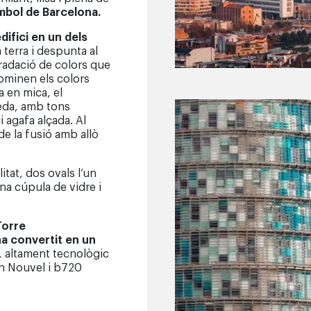
mbol de Barcelona.
difici en un dels
 terra i despunta al
gradació de colors que
dominen els colors
a en mica, el
reda, amb tons
 agafa alçada. Al
de la fusió amb allò
itat, dos ovals l’un
na cúpula de vidre i
Torre
ha convertit en un
, altament tecnològic
an Nouvel i b720