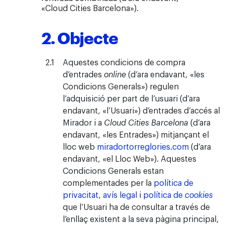
«Cloud Cities Barcelona»).
2. Objecte
Aquestes condicions de compra
d’entrades
online
(d’ara endavant, «les
Condicions Generals») regulen
l’adquisició per part de l’usuari (d’ara
endavant, «l’Usuari») d’entrades d’accés al
Mirador i a
Cloud Cities Barcelona
(d’ara
endavant, «les Entrades») mitjançant el
lloc web
miradortorreglories.com
(d’ara
endavant, «el Lloc Web»). Aquestes
Condicions Generals estan
complementades per la
política de
privacitat
,
avís legal
i
política de
cookies
que l’Usuari ha de consultar a través de
l’enllaç existent a la seva pàgina principal,