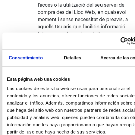
l’accés o la utilització del seu servei de
compra des del Lloc Web, en qualsevol
moment i sense necessitat de preavís, a
aquells Usuaris que facilitin informació
falsa o que, de qualsevol altra manera,
incompleixin les Condicions Generals.
TEC no garanteix la disponibilitat i
Consentimiento
Detalles
Acerca de las c
continuïtat del servei de compra de les
Entrades que aquí es regula, el qual es
pot veure impedit, dificultat o
Esta página web usa cookies
interromput per factors o circumstàncies
alienes al seu control. Aquestes
Las cookies de este sitio web se usan para personalizar el
Condicions Generals són les vigents des
contenido y los anuncios, ofrecer funciones de redes sociale
de la data de la seva darrera actualització
analizar el tráfico. Además, compartimos información sobre 
(indicada al final d’aquest document).
que haga del sitio web con nuestros partners de redes social
TEC es reserva la facultat de modificar el
publicidad y análisis web, quienes pueden combinarla con ot
contingut d’aquestes Condicions
información que les haya proporcionado o que hayan recopil
Generals en qualsevol moment, a la seva
partir del uso que haya hecho de sus servicios.